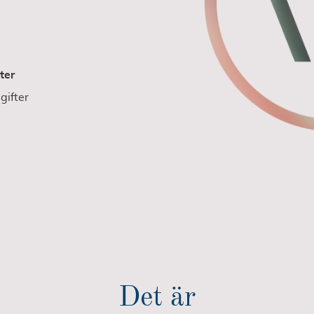
ter
gifter
Det är