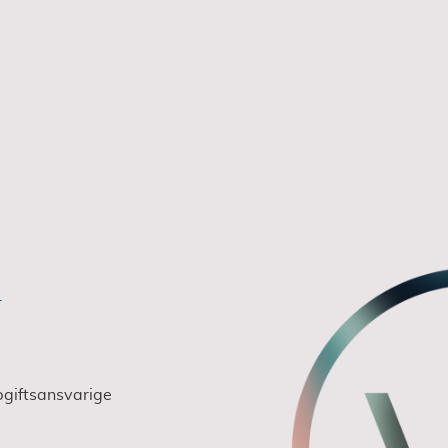
Det är kul
att dansa
y
giftsansvarige